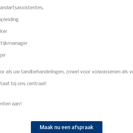
andartsassistentes,
opleiding
ker
ktijkmanager
ger
voor als uw tandbehandelingen, zowel voor volwassenen als v
taat bij ons centraal!
ënten aan!
Maak nu een afspraak