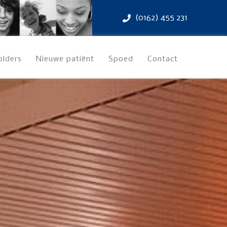
(0162) 455 231
olders
Nieuwe patiënt
Spoed
Contact