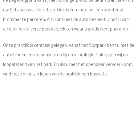
de begane grond van rij met woningen. Voor de deur staan palen om
uw fiets aan vast te zetten. Ook is er ruimte om een scooter of
brommer te parkeren. Als u ons met de auto bezoekt, vindt u voor
de deur ook diverse parkeerplekken waar u gratis kunt parkeren.
Onze praktijk is centraal gelegen. Vanaf het Slotpark bent u met de
auto binnen een paar minuten bij onze praktijk. Ook liggen wij op
loopafstand van het park. En als u met het openbaar vervoer komt,
vindt op 2 minuten lopen van de praktijk een bushalte.