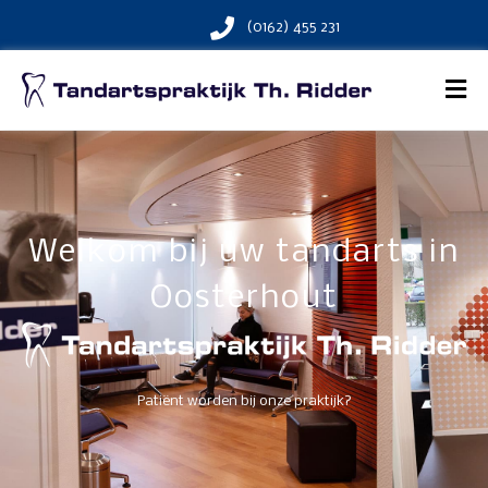
(0162) 455 231
Welkom bij uw tandarts in
Oosterhout
Patiënt worden bij onze praktijk?